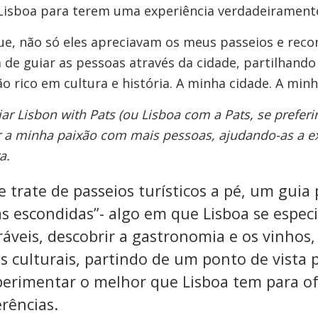
isboa para terem uma experiência verdadeiramente
ue, não só eles apreciavam os meus passeios e rec
a de guiar as pessoas através da cidade, partilhan
o rico em cultura e história. A minha cidade. A minh
riar Lisbon with Pats (ou Lisboa com a Pats, se prefe
r a minha paixão com mais pessoas, ajudando-as a ex
a.
 trate de passeios turísticos a pé, um guia p
as escondidas”- algo em que Lisboa se especia
veis, descobrir a gastronomia e os vinhos, 
s culturais, partindo de um ponto de vista p
perimentar o melhor que Lisboa tem para of
erências.