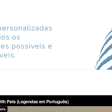
 personalizadas
dos os
ses
possíveis e
veis.