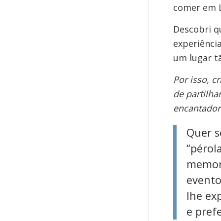
comer em L
Descobri q
experiênci
um lugar tã
Por isso, c
de partilha
encantador
Quer se
“pérol
memorá
evento
lhe ex
e pref